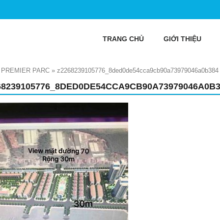
TRANG CHỦ
GIỚI THIỆU
C PREMIER PARC
»
z2268239105776_8ded0de54cca9cb90a73979046a0b384
68239105776_8DED0DE54CCA9CB90A73979046A0B3