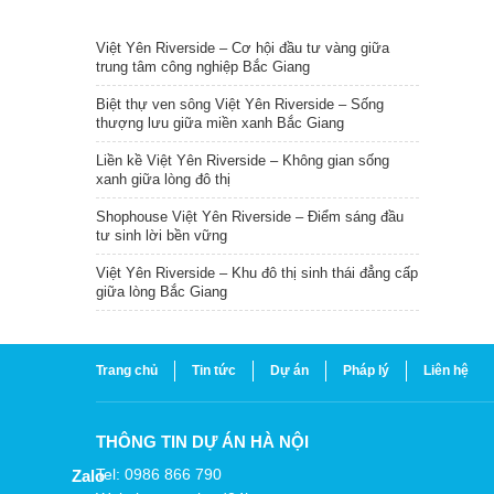
TIN NỔI BẬT
Việt Yên Riverside – Cơ hội đầu tư vàng giữa
trung tâm công nghiệp Bắc Giang
Biệt thự ven sông Việt Yên Riverside – Sống
thượng lưu giữa miền xanh Bắc Giang
Liền kề Việt Yên Riverside – Không gian sống
xanh giữa lòng đô thị
Shophouse Việt Yên Riverside – Điểm sáng đầu
tư sinh lời bền vững
Việt Yên Riverside – Khu đô thị sinh thái đẳng cấp
giữa lòng Bắc Giang
Trang chủ
Tin tức
Dự án
Pháp lý
Liên hệ
THÔNG TIN DỰ ÁN HÀ NỘI
Tel: 0986 866 790
Zalo