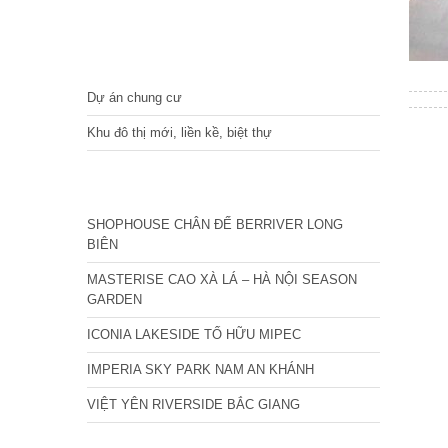
DỰ ÁN
Dự án chung cư
Khu đô thị mới, liền kề, biệt thự
CÁC DỰ ÁN MỚI NHẤT
SHOPHOUSE CHÂN ĐẾ BERRIVER LONG
BIÊN
MASTERISE CAO XÀ LÁ – HÀ NỘI SEASON
GARDEN
ICONIA LAKESIDE TỐ HỮU MIPEC
IMPERIA SKY PARK NAM AN KHÁNH
VIỆT YÊN RIVERSIDE BẮC GIANG