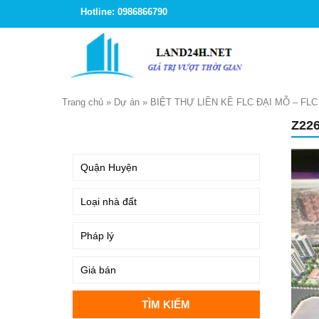
Hotline: 0986866790
Trang chủ
»
Dự án
»
BIỆT THỰ LIỀN KỀ FLC ĐẠI MỖ – FL
Z22
TÌM KIẾM