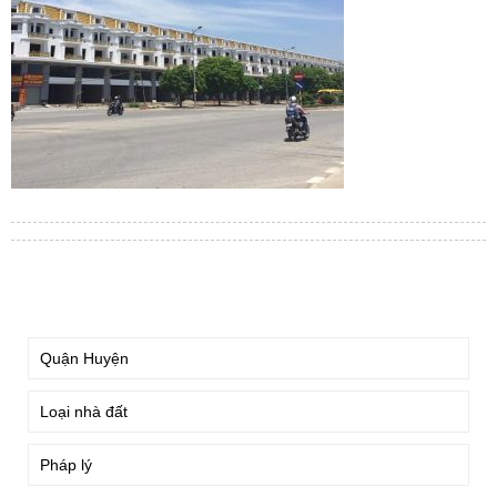
TÌM KIẾM