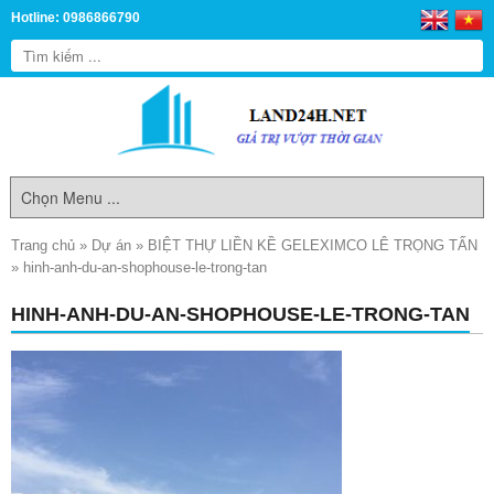
Hotline: 0986866790
Trang chủ
»
Dự án
»
BIỆT THỰ LIỀN KỀ GELEXIMCO LÊ TRỌNG TẤN
»
hinh-anh-du-an-shophouse-le-trong-tan
HINH-ANH-DU-AN-SHOPHOUSE-LE-TRONG-TAN