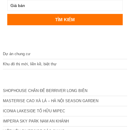
DỰ ÁN
Dự án chung cư
Khu đô thị mới, liền kề, biệt thự
CÁC DỰ ÁN MỚI NHẤT
SHOPHOUSE CHÂN ĐẾ BERRIVER LONG BIÊN
MASTERISE CAO XÀ LÁ – HÀ NỘI SEASON GARDEN
ICONIA LAKESIDE TỐ HỮU MIPEC
IMPERIA SKY PARK NAM AN KHÁNH