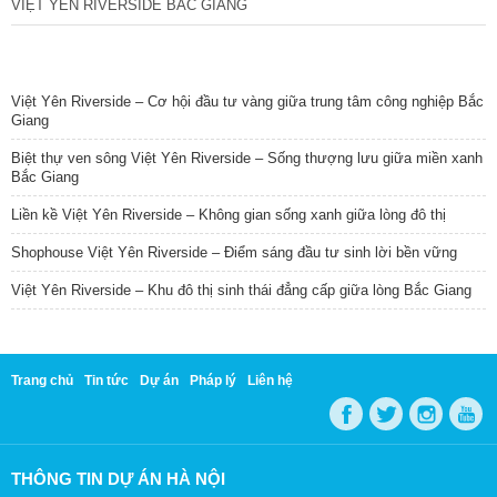
VIỆT YÊN RIVERSIDE BẮC GIANG
TIN NỔI BẬT
Việt Yên Riverside – Cơ hội đầu tư vàng giữa trung tâm công nghiệp Bắc
Giang
Biệt thự ven sông Việt Yên Riverside – Sống thượng lưu giữa miền xanh
Bắc Giang
Liền kề Việt Yên Riverside – Không gian sống xanh giữa lòng đô thị
Shophouse Việt Yên Riverside – Điểm sáng đầu tư sinh lời bền vững
Việt Yên Riverside – Khu đô thị sinh thái đẳng cấp giữa lòng Bắc Giang
Trang chủ
Tin tức
Dự án
Pháp lý
Liên hệ
THÔNG TIN DỰ ÁN HÀ NỘI