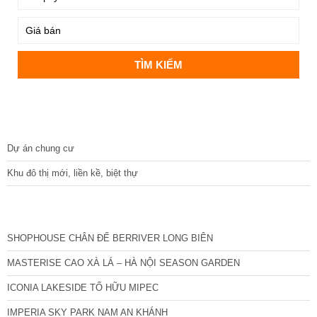
DỰ ÁN
Dự án chung cư
Khu đô thị mới, liền kề, biệt thự
CÁC DỰ ÁN MỚI NHẤT
SHOPHOUSE CHÂN ĐẾ BERRIVER LONG BIÊN
MASTERISE CAO XÀ LÁ – HÀ NỘI SEASON GARDEN
ICONIA LAKESIDE TỐ HỮU MIPEC
IMPERIA SKY PARK NAM AN KHÁNH