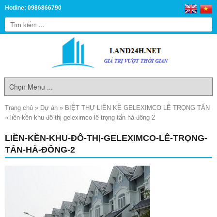
Hotline: 0986866790
Trang chủ
»
Dự án
»
BIỆT THỰ LIỀN KỀ GELEXIMCO LÊ TRỌNG TẤN
»
liền-kền-khu-đô-thị-geleximco-lê-trọng-tấn-hà-đông-2
LIỀN-KỀN-KHU-ĐÔ-THỊ-GELEXIMCO-LÊ-TRỌNG-
TẤN-HÀ-ĐÔNG-2