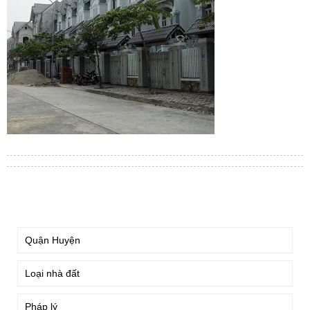
TÌM KIẾM