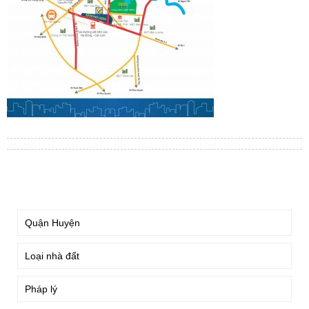
TÌM KIẾM