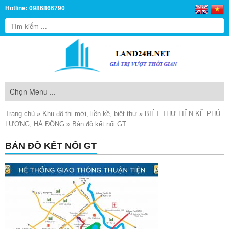
Hotline: 0986866790
Trang chủ
»
Khu đô thị mới, liền kề, biệt thự
»
BIỆT THỰ LIỀN KỀ PHÚ
LƯƠNG, HÀ ĐÔNG
»
Bản đồ kết nối GT
BẢN ĐỒ KẾT NỐI GT