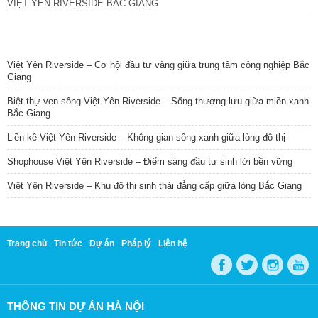
VIỆT YÊN RIVERSIDE BẮC GIANG
TIN NỔI BẬT
Việt Yên Riverside – Cơ hội đầu tư vàng giữa trung tâm công nghiệp Bắc
Giang
Biệt thự ven sông Việt Yên Riverside – Sống thượng lưu giữa miền xanh
Bắc Giang
Liền kề Việt Yên Riverside – Không gian sống xanh giữa lòng đô thị
Shophouse Việt Yên Riverside – Điểm sáng đầu tư sinh lời bền vững
Việt Yên Riverside – Khu đô thị sinh thái đẳng cấp giữa lòng Bắc Giang
Trang chủ
Tin tức
Dự án
Pháp lý
Liên hệ
THÔNG TIN DỰ ÁN HÀ NỘI