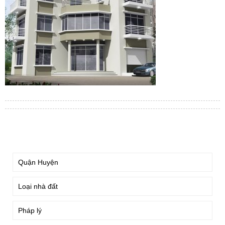
TÌM KIẾM