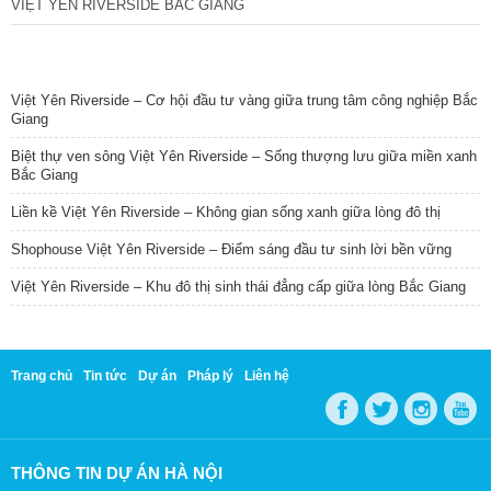
VIỆT YÊN RIVERSIDE BẮC GIANG
TIN NỔI BẬT
Việt Yên Riverside – Cơ hội đầu tư vàng giữa trung tâm công nghiệp Bắc
Giang
Biệt thự ven sông Việt Yên Riverside – Sống thượng lưu giữa miền xanh
Bắc Giang
Liền kề Việt Yên Riverside – Không gian sống xanh giữa lòng đô thị
Shophouse Việt Yên Riverside – Điểm sáng đầu tư sinh lời bền vững
Việt Yên Riverside – Khu đô thị sinh thái đẳng cấp giữa lòng Bắc Giang
Trang chủ
Tin tức
Dự án
Pháp lý
Liên hệ
THÔNG TIN DỰ ÁN HÀ NỘI