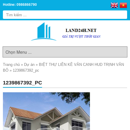
Hotline: 0986866790
Trang chủ
»
Dự án
»
BIỆT THỰ LIỀN KỀ VÂN CANH HUD TRỊNH VĂN
BÔ
»
1239867392_pc
1239867392_PC