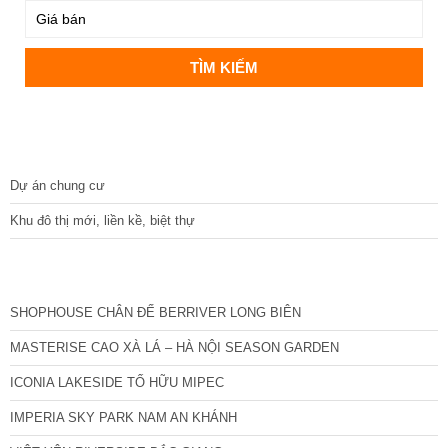
DỰ ÁN
Dự án chung cư
Khu đô thị mới, liền kề, biệt thự
CÁC DỰ ÁN MỚI NHẤT
SHOPHOUSE CHÂN ĐẾ BERRIVER LONG BIÊN
MASTERISE CAO XÀ LÁ – HÀ NỘI SEASON GARDEN
ICONIA LAKESIDE TỐ HỮU MIPEC
IMPERIA SKY PARK NAM AN KHÁNH