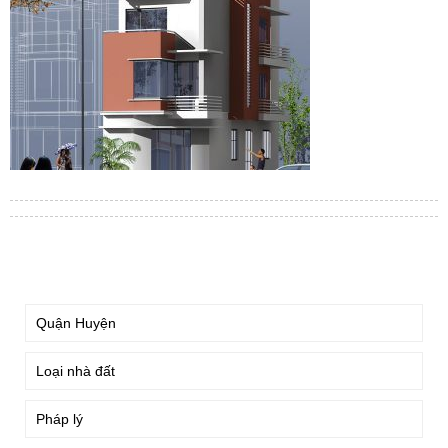
TÌM KIẾM