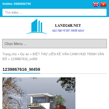
Hotline: 0986866790
Trang chủ
»
Dự án
»
BIỆT THỰ LIỀN KỀ VÂN CANH HUD TRỊNH VĂN
BÔ
»
1239867616_m459
1239867616_M459