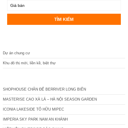
DỰ ÁN
Dự án chung cư
Khu đô thị mới, liền kề, biệt thự
CÁC DỰ ÁN MỚI NHẤT
SHOPHOUSE CHÂN ĐẾ BERRIVER LONG BIÊN
MASTERISE CAO XÀ LÁ – HÀ NỘI SEASON GARDEN
ICONIA LAKESIDE TỐ HỮU MIPEC
IMPERIA SKY PARK NAM AN KHÁNH