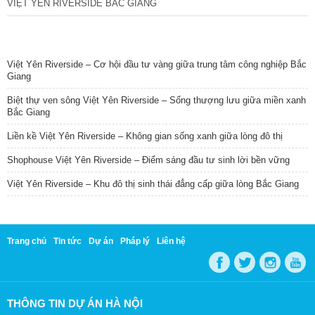
VIỆT YÊN RIVERSIDE BẮC GIANG
TIN NỔI BẬT
Việt Yên Riverside – Cơ hội đầu tư vàng giữa trung tâm công nghiệp Bắc
Giang
Biệt thự ven sông Việt Yên Riverside – Sống thượng lưu giữa miền xanh
Bắc Giang
Liền kề Việt Yên Riverside – Không gian sống xanh giữa lòng đô thị
Shophouse Việt Yên Riverside – Điểm sáng đầu tư sinh lời bền vững
Việt Yên Riverside – Khu đô thị sinh thái đẳng cấp giữa lòng Bắc Giang
Trang chủ
Tin tức
Dự án
Pháp lý
Liên hệ
THÔNG TIN DỰ ÁN HÀ NỘI