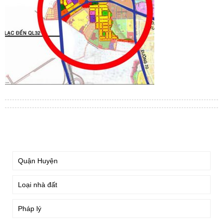
TÌM KIẾM