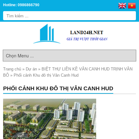
Hotline: 0986866790
Trang chủ
»
Dự án
»
BIỆT THỰ LIỀN KỀ VÂN CANH HUD TRỊNH VĂN
BÔ
»
Phối cảnh Khu đô thị Vân Canh Hud
PHỐI CẢNH KHU ĐÔ THỊ VÂN CANH HUD