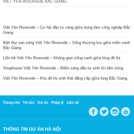
VIỆT YÊN RIVERSIDE BẮC GIANG
TIN NỔI BẬT
Việt Yên Riverside – Cơ hội đầu tư vàng giữa trung tâm công nghiệp Bắc
Giang
Biệt thự ven sông Việt Yên Riverside – Sống thượng lưu giữa miền xanh
Bắc Giang
Liền kề Việt Yên Riverside – Không gian sống xanh giữa lòng đô thị
Shophouse Việt Yên Riverside – Điểm sáng đầu tư sinh lời bền vững
Việt Yên Riverside – Khu đô thị sinh thái đẳng cấp giữa lòng Bắc Giang
Trang chủ
Tin tức
Dự án
Pháp lý
Liên hệ
THÔNG TIN DỰ ÁN HÀ NỘI