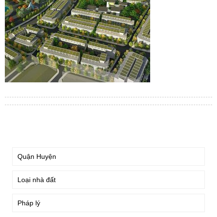
TÌM KIẾM