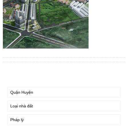
TÌM KIẾM