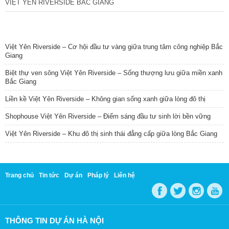
VIỆT YÊN RIVERSIDE BẮC GIANG
TIN NỔI BẬT
Việt Yên Riverside – Cơ hội đầu tư vàng giữa trung tâm công nghiệp Bắc
Giang
Biệt thự ven sông Việt Yên Riverside – Sống thượng lưu giữa miền xanh
Bắc Giang
Liền kề Việt Yên Riverside – Không gian sống xanh giữa lòng đô thị
Shophouse Việt Yên Riverside – Điểm sáng đầu tư sinh lời bền vững
Việt Yên Riverside – Khu đô thị sinh thái đẳng cấp giữa lòng Bắc Giang
Trang chủ
Tin tức
Dự án
Pháp lý
Liên hệ
THÔNG TIN DỰ ÁN HÀ NỘI