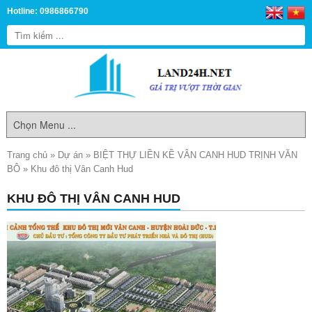
Hotline: 0986866790
Trang chủ
»
Dự án
»
BIỆT THỰ LIỀN KỀ VÂN CANH HUD TRỊNH VĂN
BÔ
»
Khu đô thị Vân Canh Hud
KHU ĐÔ THỊ VÂN CANH HUD