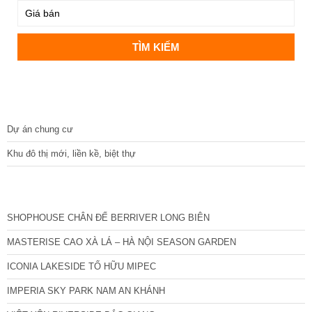
DỰ ÁN
Dự án chung cư
Khu đô thị mới, liền kề, biệt thự
CÁC DỰ ÁN MỚI NHẤT
SHOPHOUSE CHÂN ĐẾ BERRIVER LONG BIÊN
MASTERISE CAO XÀ LÁ – HÀ NỘI SEASON GARDEN
ICONIA LAKESIDE TỐ HỮU MIPEC
IMPERIA SKY PARK NAM AN KHÁNH