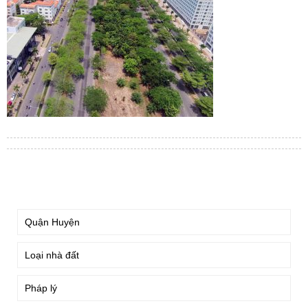
TÌM KIẾM