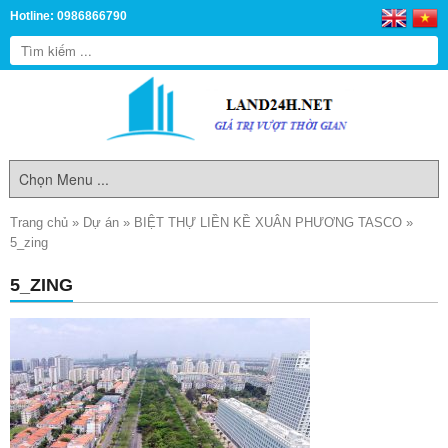
Hotline: 0986866790
Trang chủ
»
Dự án
»
BIỆT THỰ LIỀN KỀ XUÂN PHƯƠNG TASCO
»
5_zing
5_ZING