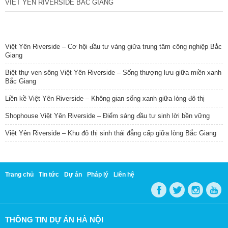
VIỆT YÊN RIVERSIDE BẮC GIANG
TIN NỔI BẬT
Việt Yên Riverside – Cơ hội đầu tư vàng giữa trung tâm công nghiệp Bắc
Giang
Biệt thự ven sông Việt Yên Riverside – Sống thượng lưu giữa miền xanh
Bắc Giang
Liền kề Việt Yên Riverside – Không gian sống xanh giữa lòng đô thị
Shophouse Việt Yên Riverside – Điểm sáng đầu tư sinh lời bền vững
Việt Yên Riverside – Khu đô thị sinh thái đẳng cấp giữa lòng Bắc Giang
Trang chủ
Tin tức
Dự án
Pháp lý
Liên hệ
THÔNG TIN DỰ ÁN HÀ NỘI