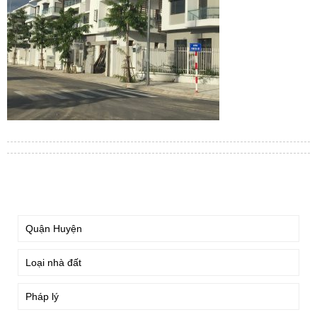
TÌM KIẾM