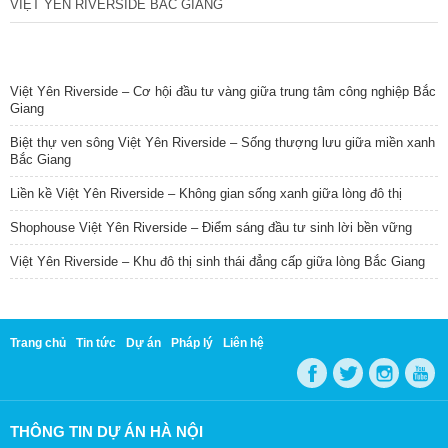
VIỆT YÊN RIVERSIDE BẮC GIANG
TIN NỔI BẬT
Việt Yên Riverside – Cơ hội đầu tư vàng giữa trung tâm công nghiệp Bắc
Giang
Biệt thự ven sông Việt Yên Riverside – Sống thượng lưu giữa miền xanh
Bắc Giang
Liền kề Việt Yên Riverside – Không gian sống xanh giữa lòng đô thị
Shophouse Việt Yên Riverside – Điểm sáng đầu tư sinh lời bền vững
Việt Yên Riverside – Khu đô thị sinh thái đẳng cấp giữa lòng Bắc Giang
Trang chủ
Tin tức
Dự án
Pháp lý
Liên hệ
THÔNG TIN DỰ ÁN HÀ NỘI