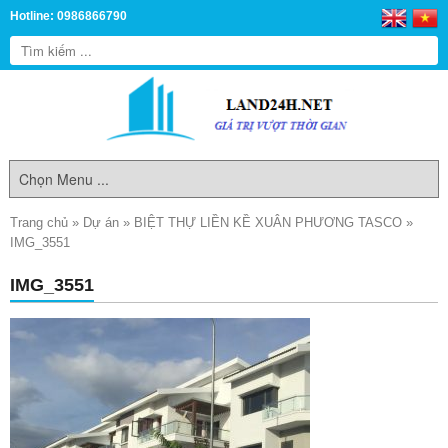
Hotline: 0986866790
Trang chủ
»
Dự án
»
BIỆT THỰ LIỀN KỀ XUÂN PHƯƠNG TASCO
»
IMG_3551
IMG_3551