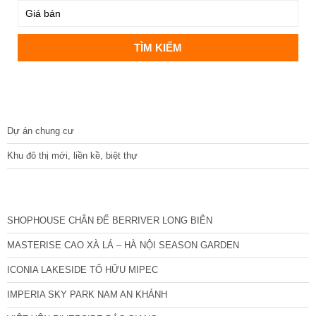
DỰ ÁN
Dự án chung cư
Khu đô thị mới, liền kề, biệt thự
CÁC DỰ ÁN MỚI NHẤT
SHOPHOUSE CHÂN ĐẾ BERRIVER LONG BIÊN
MASTERISE CAO XÀ LÁ – HÀ NỘI SEASON GARDEN
ICONIA LAKESIDE TỐ HỮU MIPEC
IMPERIA SKY PARK NAM AN KHÁNH