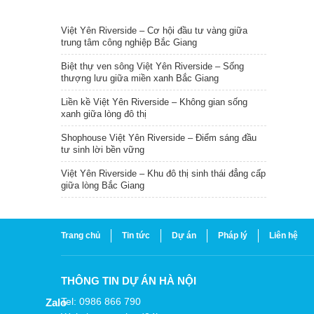
TIN NỔI BẬT
Việt Yên Riverside – Cơ hội đầu tư vàng giữa
trung tâm công nghiệp Bắc Giang
Biệt thự ven sông Việt Yên Riverside – Sống
thượng lưu giữa miền xanh Bắc Giang
Liền kề Việt Yên Riverside – Không gian sống
xanh giữa lòng đô thị
Shophouse Việt Yên Riverside – Điểm sáng đầu
tư sinh lời bền vững
Việt Yên Riverside – Khu đô thị sinh thái đẳng cấp
giữa lòng Bắc Giang
Trang chủ
Tin tức
Dự án
Pháp lý
Liên hệ
THÔNG TIN DỰ ÁN HÀ NỘI
Tel: 0986 866 790
Zalo