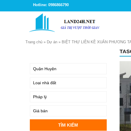
Hotline: 0986866790
Trang chủ
»
Dự án
»
BIỆT THỰ LIỀN KỀ XUÂN PHƯƠNG T
TAS
TÌM KIẾM