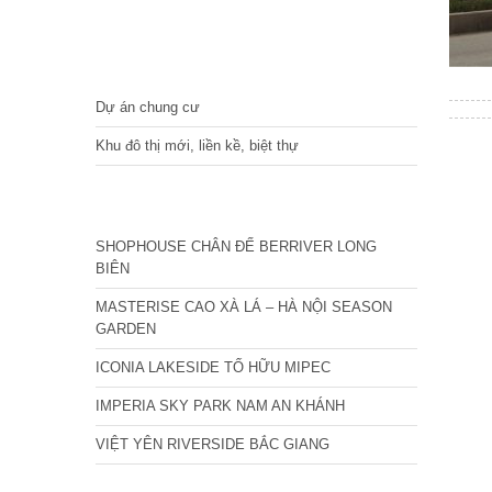
DỰ ÁN
Dự án chung cư
Khu đô thị mới, liền kề, biệt thự
CÁC DỰ ÁN MỚI NHẤT
SHOPHOUSE CHÂN ĐẾ BERRIVER LONG
BIÊN
MASTERISE CAO XÀ LÁ – HÀ NỘI SEASON
GARDEN
ICONIA LAKESIDE TỐ HỮU MIPEC
IMPERIA SKY PARK NAM AN KHÁNH
VIỆT YÊN RIVERSIDE BẮC GIANG