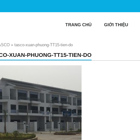
TRANG CHỦ
GIỚI THIỆU
ASCO
»
tasco-xuan-phuong-TT15-tien-do
CO-XUAN-PHUONG-TT15-TIEN-DO