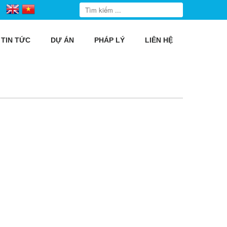
TIN TỨC
DỰ ÁN
PHÁP LÝ
LIÊN HỆ