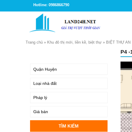
Hotline: 0986866790
Trang chủ
»
Khu đô thị mới, liền kề, biệt thự
»
BIỆT THỰ AN
P4 -
TÌM KIẾM