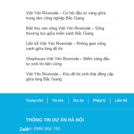
TIN NỔI BẬT
Việt Yên Riverside – Cơ hội đầu tư vàng giữa
trung tâm công nghiệp Bắc Giang
Biệt thự ven sông Việt Yên Riverside – Sống
thượng lưu giữa miền xanh Bắc Giang
Liền kề Việt Yên Riverside – Không gian sống
xanh giữa lòng đô thị
Shophouse Việt Yên Riverside – Điểm sáng đầu
tư sinh lời bền vững
Việt Yên Riverside – Khu đô thị sinh thái đẳng cấp
giữa lòng Bắc Giang
Trang chủ
Tin tức
Dự án
Pháp lý
Liên hệ
THÔNG TIN DỰ ÁN HÀ NỘI
Tel: 0986 866 790
Zalo