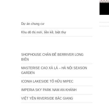
DỰ ÁN
Dự án chung cư
Khu đô thị mới, liền kề, biệt thự
CÁC DỰ ÁN MỚI NHẤT
SHOPHOUSE CHÂN ĐẾ BERRIVER LONG
BIÊN
MASTERISE CAO XÀ LÁ – HÀ NỘI SEASON
GARDEN
ICONIA LAKESIDE TỐ HỮU MIPEC
IMPERIA SKY PARK NAM AN KHÁNH
VIỆT YÊN RIVERSIDE BẮC GIANG