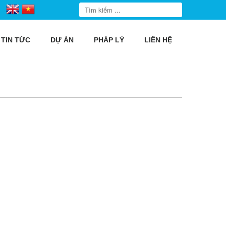
TIN TỨC
DỰ ÁN
PHÁP LÝ
LIÊN HỆ