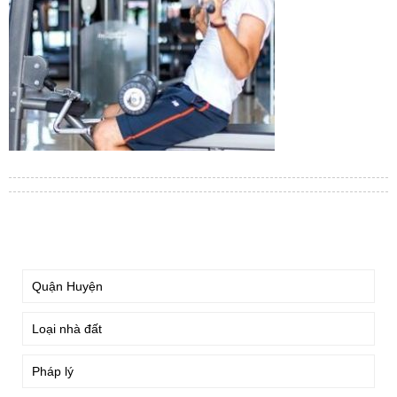
TÌM KIẾM