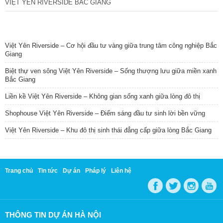
VIỆT YÊN RIVERSIDE BẮC GIANG
TIN NỔI BẬT
Việt Yên Riverside – Cơ hội đầu tư vàng giữa trung tâm công nghiệp Bắc
Giang
Biệt thự ven sông Việt Yên Riverside – Sống thượng lưu giữa miền xanh
Bắc Giang
Liền kề Việt Yên Riverside – Không gian sống xanh giữa lòng đô thị
Shophouse Việt Yên Riverside – Điểm sáng đầu tư sinh lời bền vững
Việt Yên Riverside – Khu đô thị sinh thái đẳng cấp giữa lòng Bắc Giang
Trang chủ
Tin tức
Dự án
Pháp lý
Liên hệ
THÔNG TIN DỰ ÁN HÀ NỘI