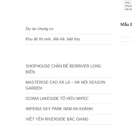
DỰ ÁN
Mẫu t
Dự án chung cư
Khu đô thị mới, liền kề, biệt thự
CÁC DỰ ÁN MỚI NHẤT
SHOPHOUSE CHÂN ĐẾ BERRIVER LONG
BIÊN
MASTERISE CAO XÀ LÁ – HÀ NỘI SEASON
GARDEN
ICONIA LAKESIDE TỐ HỮU MIPEC
IMPERIA SKY PARK NAM AN KHÁNH
VIỆT YÊN RIVERSIDE BẮC GIANG