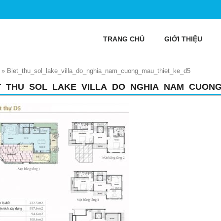
TRANG CHỦ
GIỚI THIỆU
»
Biet_thu_sol_lake_villa_do_nghia_nam_cuong_mau_thiet_ke_d5
T_THU_SOL_LAKE_VILLA_DO_NGHIA_NAM_CUONG