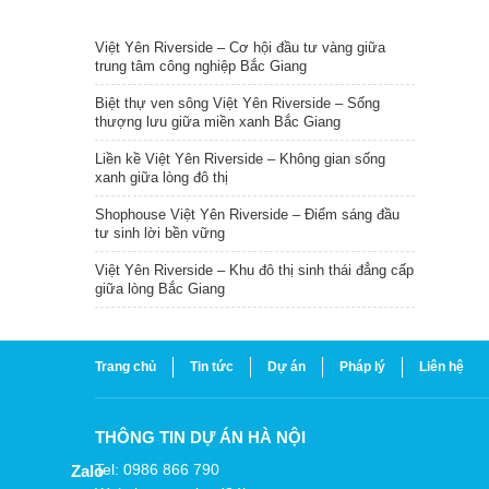
TIN NỔI BẬT
Việt Yên Riverside – Cơ hội đầu tư vàng giữa
trung tâm công nghiệp Bắc Giang
Biệt thự ven sông Việt Yên Riverside – Sống
thượng lưu giữa miền xanh Bắc Giang
Liền kề Việt Yên Riverside – Không gian sống
xanh giữa lòng đô thị
Shophouse Việt Yên Riverside – Điểm sáng đầu
tư sinh lời bền vững
Việt Yên Riverside – Khu đô thị sinh thái đẳng cấp
giữa lòng Bắc Giang
Trang chủ
Tin tức
Dự án
Pháp lý
Liên hệ
THÔNG TIN DỰ ÁN HÀ NỘI
Tel: 0986 866 790
Zalo