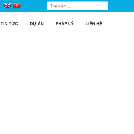
TIN TỨC
DỰ ÁN
PHÁP LÝ
LIÊN HỆ