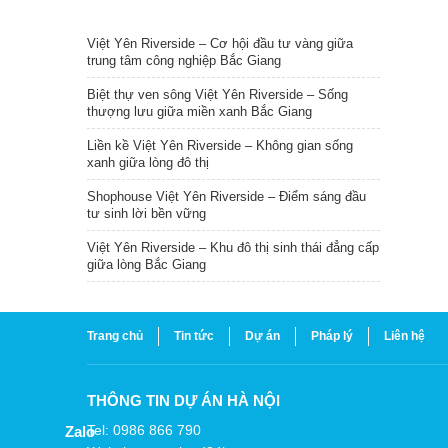
TIN NỔI BẬT
Việt Yên Riverside – Cơ hội đầu tư vàng giữa
trung tâm công nghiệp Bắc Giang
Biệt thự ven sông Việt Yên Riverside – Sống
thượng lưu giữa miền xanh Bắc Giang
Liền kề Việt Yên Riverside – Không gian sống
xanh giữa lòng đô thị
Shophouse Việt Yên Riverside – Điểm sáng đầu
tư sinh lời bền vững
Việt Yên Riverside – Khu đô thị sinh thái đẳng cấp
giữa lòng Bắc Giang
Trang chủ
Tin tức
Dự án
Pháp lý
Liên hệ
THÔNG TIN DỰ ÁN HÀ NỘI
Tel: 0986 866 790
Zalo