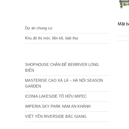
DỰ ÁN
Mặt b
Dự án chung cư
Khu đô thị mới, liền kề, biệt thự
CÁC DỰ ÁN MỚI NHẤT
SHOPHOUSE CHÂN ĐẾ BERRIVER LONG
BIÊN
MASTERISE CAO XÀ LÁ – HÀ NỘI SEASON
GARDEN
ICONIA LAKESIDE TỐ HỮU MIPEC
IMPERIA SKY PARK NAM AN KHÁNH
VIỆT YÊN RIVERSIDE BẮC GIANG