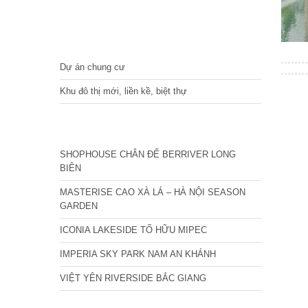
DỰ ÁN
Dự án chung cư
Khu đô thị mới, liền kề, biệt thự
CÁC DỰ ÁN MỚI NHẤT
SHOPHOUSE CHÂN ĐẾ BERRIVER LONG
BIÊN
MASTERISE CAO XÀ LÁ – HÀ NỘI SEASON
GARDEN
ICONIA LAKESIDE TỐ HỮU MIPEC
IMPERIA SKY PARK NAM AN KHÁNH
VIỆT YÊN RIVERSIDE BẮC GIANG