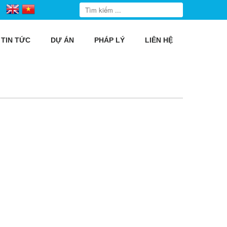
TIN TỨC
DỰ ÁN
PHÁP LÝ
LIÊN HỆ