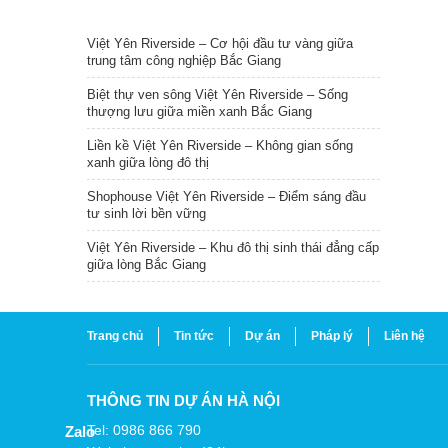
TIN NỔI BẬT
Việt Yên Riverside – Cơ hội đầu tư vàng giữa
trung tâm công nghiệp Bắc Giang
Biệt thự ven sông Việt Yên Riverside – Sống
thượng lưu giữa miền xanh Bắc Giang
Liền kề Việt Yên Riverside – Không gian sống
xanh giữa lòng đô thị
Shophouse Việt Yên Riverside – Điểm sáng đầu
tư sinh lời bền vững
Việt Yên Riverside – Khu đô thị sinh thái đẳng cấp
giữa lòng Bắc Giang
Trang chủ
Tin tức
Dự án
Pháp lý
Liên hệ
THÔNG TIN DỰ ÁN HÀ NỘI
Tel: 0986 866 790
Zalo