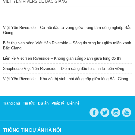
VIỆT YÊN RIVERSIDE BẮC GIANG
TIN NỔI BẬT
Việt Yên Riverside – Cơ hội đầu tư vàng giữa trung tâm công nghiệp Bắc
Giang
Biệt thự ven sông Việt Yên Riverside – Sống thượng lưu giữa miền xanh
Bắc Giang
Liền kề Việt Yên Riverside – Không gian sống xanh giữa lòng đô thị
Shophouse Việt Yên Riverside – Điểm sáng đầu tư sinh lời bền vững
Việt Yên Riverside – Khu đô thị sinh thái đẳng cấp giữa lòng Bắc Giang
Trang chủ
Tin tức
Dự án
Pháp lý
Liên hệ
THÔNG TIN DỰ ÁN HÀ NỘI