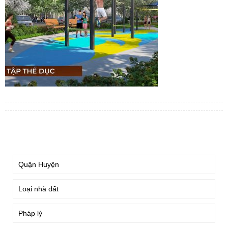
TÌM KIẾM