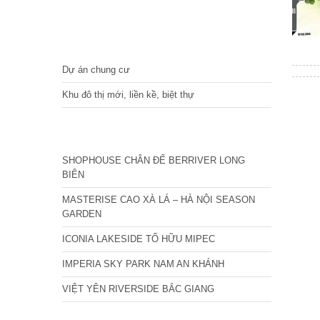
DỰ ÁN
Dự án chung cư
Khu đô thị mới, liền kề, biệt thự
CÁC DỰ ÁN MỚI NHẤT
SHOPHOUSE CHÂN ĐẾ BERRIVER LONG
BIÊN
MASTERISE CAO XÀ LÁ – HÀ NỘI SEASON
GARDEN
ICONIA LAKESIDE TỐ HỮU MIPEC
IMPERIA SKY PARK NAM AN KHÁNH
VIỆT YÊN RIVERSIDE BẮC GIANG