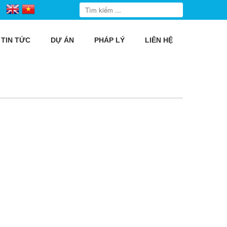
TIN TỨC
DỰ ÁN
PHÁP LÝ
LIÊN HỆ