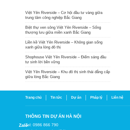
TIN NỔI BẬT
Việt Yên Riverside – Cơ hội đầu tư vàng giữa
trung tâm công nghiệp Bắc Giang
Biệt thự ven sông Việt Yên Riverside – Sống
thượng lưu giữa miền xanh Bắc Giang
Liền kề Việt Yên Riverside – Không gian sống
xanh giữa lòng đô thị
Shophouse Việt Yên Riverside – Điểm sáng đầu
tư sinh lời bền vững
Việt Yên Riverside – Khu đô thị sinh thái đẳng cấp
giữa lòng Bắc Giang
Trang chủ
Tin tức
Dự án
Pháp lý
Liên hệ
THÔNG TIN DỰ ÁN HÀ NỘI
Tel: 0986 866 790
Zalo