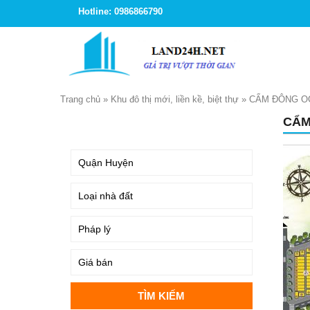
Hotline: 0986866790
Trang chủ
»
Khu đô thị mới, liền kề, biệt thự
»
CẨM ĐÔNG O
CẨM
TÌM KIẾM