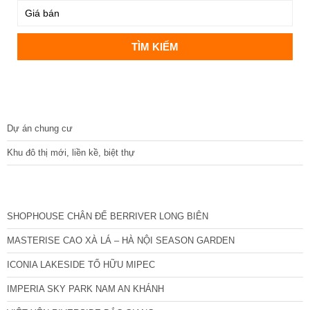
DỰ ÁN
Dự án chung cư
Khu đô thị mới, liền kề, biệt thự
CÁC DỰ ÁN MỚI NHẤT
SHOPHOUSE CHÂN ĐẾ BERRIVER LONG BIÊN
MASTERISE CAO XÀ LÁ – HÀ NỘI SEASON GARDEN
ICONIA LAKESIDE TỐ HỮU MIPEC
IMPERIA SKY PARK NAM AN KHÁNH