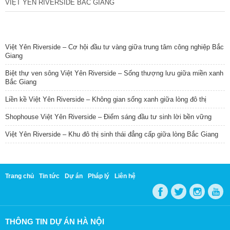
VIỆT YÊN RIVERSIDE BẮC GIANG
TIN NỔI BẬT
Việt Yên Riverside – Cơ hội đầu tư vàng giữa trung tâm công nghiệp Bắc
Giang
Biệt thự ven sông Việt Yên Riverside – Sống thượng lưu giữa miền xanh
Bắc Giang
Liền kề Việt Yên Riverside – Không gian sống xanh giữa lòng đô thị
Shophouse Việt Yên Riverside – Điểm sáng đầu tư sinh lời bền vững
Việt Yên Riverside – Khu đô thị sinh thái đẳng cấp giữa lòng Bắc Giang
Trang chủ
Tin tức
Dự án
Pháp lý
Liên hệ
THÔNG TIN DỰ ÁN HÀ NỘI