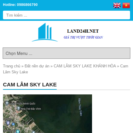
Hotline: 0986866790
Trang chủ
»
Đất nền dự án
»
CAM LÂM SKY LAKE KHÁNH HÒA
»
Cam
Lâm Sky Lake
CAM LÂM SKY LAKE