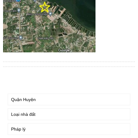
TÌM KIẾM