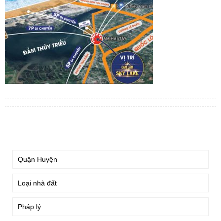
TÌM KIẾM