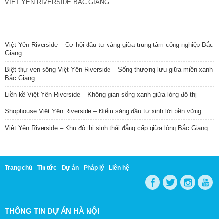
VIỆT YÊN RIVERSIDE BẮC GIANG
TIN NỔI BẬT
Việt Yên Riverside – Cơ hội đầu tư vàng giữa trung tâm công nghiệp Bắc
Giang
Biệt thự ven sông Việt Yên Riverside – Sống thượng lưu giữa miền xanh
Bắc Giang
Liền kề Việt Yên Riverside – Không gian sống xanh giữa lòng đô thị
Shophouse Việt Yên Riverside – Điểm sáng đầu tư sinh lời bền vững
Việt Yên Riverside – Khu đô thị sinh thái đẳng cấp giữa lòng Bắc Giang
Trang chủ
Tin tức
Dự án
Pháp lý
Liên hệ
THÔNG TIN DỰ ÁN HÀ NỘI