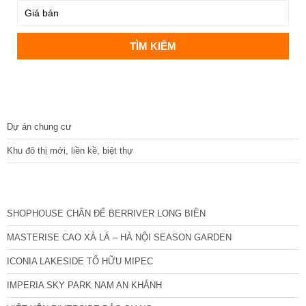
DỰ ÁN
Dự án chung cư
Khu đô thị mới, liền kề, biệt thự
CÁC DỰ ÁN MỚI NHẤT
SHOPHOUSE CHÂN ĐẾ BERRIVER LONG BIÊN
MASTERISE CAO XÀ LÁ – HÀ NỘI SEASON GARDEN
ICONIA LAKESIDE TỐ HỮU MIPEC
IMPERIA SKY PARK NAM AN KHÁNH