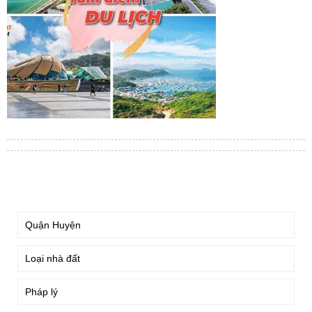
TÌM KIẾM