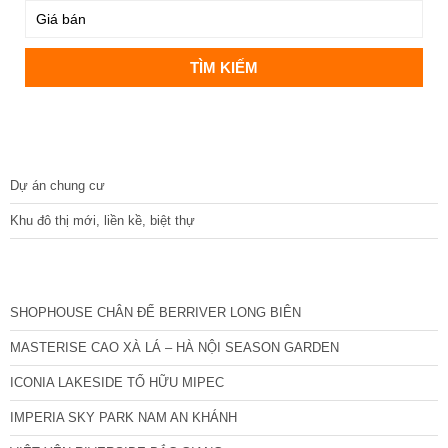
DỰ ÁN
Dự án chung cư
Khu đô thị mới, liền kề, biệt thự
CÁC DỰ ÁN MỚI NHẤT
SHOPHOUSE CHÂN ĐẾ BERRIVER LONG BIÊN
MASTERISE CAO XÀ LÁ – HÀ NỘI SEASON GARDEN
ICONIA LAKESIDE TỐ HỮU MIPEC
IMPERIA SKY PARK NAM AN KHÁNH