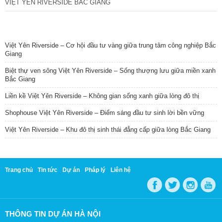
VIỆT YÊN RIVERSIDE BẮC GIANG
TIN NỔI BẬT
Việt Yên Riverside – Cơ hội đầu tư vàng giữa trung tâm công nghiệp Bắc
Giang
Biệt thự ven sông Việt Yên Riverside – Sống thượng lưu giữa miền xanh
Bắc Giang
Liền kề Việt Yên Riverside – Không gian sống xanh giữa lòng đô thị
Shophouse Việt Yên Riverside – Điểm sáng đầu tư sinh lời bền vững
Việt Yên Riverside – Khu đô thị sinh thái đẳng cấp giữa lòng Bắc Giang
Trang chủ
Tin tức
Dự án
Pháp lý
Liên hệ
THÔNG TIN DỰ ÁN HÀ NỘI