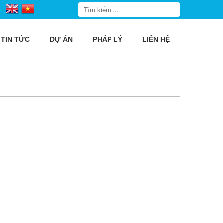
TIN TỨC
DỰ ÁN
PHÁP LÝ
LIÊN HỆ