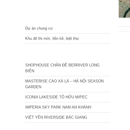
DỰ ÁN
Dự án chung cư
Khu đô thị mới, liền kề, biệt thự
CÁC DỰ ÁN MỚI NHẤT
SHOPHOUSE CHÂN ĐẾ BERRIVER LONG
BIÊN
MASTERISE CAO XÀ LÁ – HÀ NỘI SEASON
GARDEN
ICONIA LAKESIDE TỐ HỮU MIPEC
IMPERIA SKY PARK NAM AN KHÁNH
VIỆT YÊN RIVERSIDE BẮC GIANG