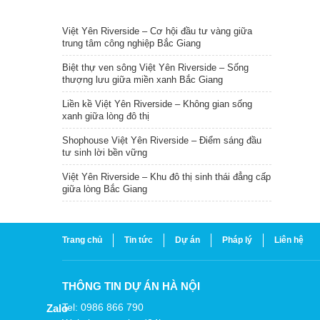
TIN NỔI BẬT
Việt Yên Riverside – Cơ hội đầu tư vàng giữa
trung tâm công nghiệp Bắc Giang
Biệt thự ven sông Việt Yên Riverside – Sống
thượng lưu giữa miền xanh Bắc Giang
Liền kề Việt Yên Riverside – Không gian sống
xanh giữa lòng đô thị
Shophouse Việt Yên Riverside – Điểm sáng đầu
tư sinh lời bền vững
Việt Yên Riverside – Khu đô thị sinh thái đẳng cấp
giữa lòng Bắc Giang
Trang chủ
Tin tức
Dự án
Pháp lý
Liên hệ
THÔNG TIN DỰ ÁN HÀ NỘI
Tel: 0986 866 790
Zalo