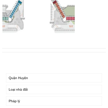
TÌM KIẾM