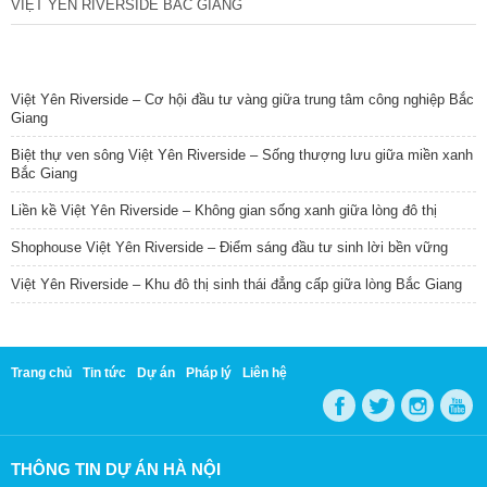
VIỆT YÊN RIVERSIDE BẮC GIANG
TIN NỔI BẬT
Việt Yên Riverside – Cơ hội đầu tư vàng giữa trung tâm công nghiệp Bắc
Giang
Biệt thự ven sông Việt Yên Riverside – Sống thượng lưu giữa miền xanh
Bắc Giang
Liền kề Việt Yên Riverside – Không gian sống xanh giữa lòng đô thị
Shophouse Việt Yên Riverside – Điểm sáng đầu tư sinh lời bền vững
Việt Yên Riverside – Khu đô thị sinh thái đẳng cấp giữa lòng Bắc Giang
Trang chủ
Tin tức
Dự án
Pháp lý
Liên hệ
THÔNG TIN DỰ ÁN HÀ NỘI