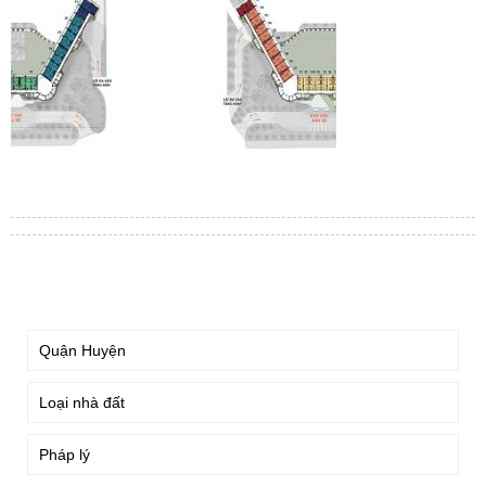
TÌM KIẾM