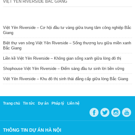
VIỆT YÊN RIVERSIDE BẮC GIANG
TIN NỔI BẬT
Việt Yên Riverside – Cơ hội đầu tư vàng giữa trung tâm công nghiệp Bắc
Giang
Biệt thự ven sông Việt Yên Riverside – Sống thượng lưu giữa miền xanh
Bắc Giang
Liền kề Việt Yên Riverside – Không gian sống xanh giữa lòng đô thị
Shophouse Việt Yên Riverside – Điểm sáng đầu tư sinh lời bền vững
Việt Yên Riverside – Khu đô thị sinh thái đẳng cấp giữa lòng Bắc Giang
Trang chủ
Tin tức
Dự án
Pháp lý
Liên hệ
THÔNG TIN DỰ ÁN HÀ NỘI