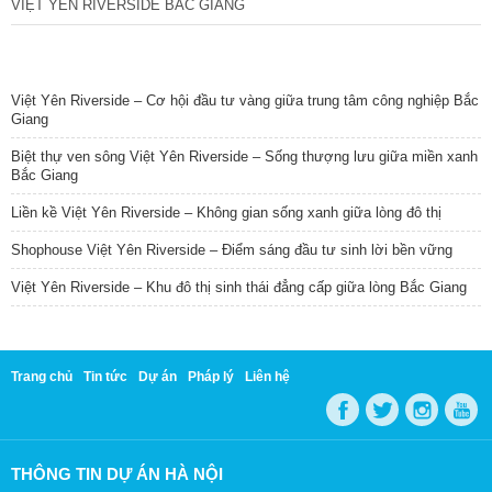
VIỆT YÊN RIVERSIDE BẮC GIANG
TIN NỔI BẬT
Việt Yên Riverside – Cơ hội đầu tư vàng giữa trung tâm công nghiệp Bắc
Giang
Biệt thự ven sông Việt Yên Riverside – Sống thượng lưu giữa miền xanh
Bắc Giang
Liền kề Việt Yên Riverside – Không gian sống xanh giữa lòng đô thị
Shophouse Việt Yên Riverside – Điểm sáng đầu tư sinh lời bền vững
Việt Yên Riverside – Khu đô thị sinh thái đẳng cấp giữa lòng Bắc Giang
Trang chủ
Tin tức
Dự án
Pháp lý
Liên hệ
THÔNG TIN DỰ ÁN HÀ NỘI