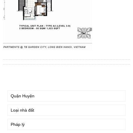
TÌM KIẾM