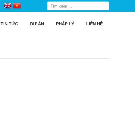
TIN TỨC
DỰ ÁN
PHÁP LÝ
LIÊN HỆ