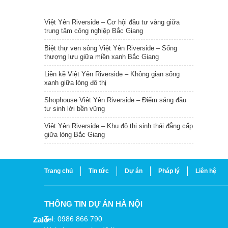
TIN NỔI BẬT
Việt Yên Riverside – Cơ hội đầu tư vàng giữa
trung tâm công nghiệp Bắc Giang
Biệt thự ven sông Việt Yên Riverside – Sống
thượng lưu giữa miền xanh Bắc Giang
Liền kề Việt Yên Riverside – Không gian sống
xanh giữa lòng đô thị
Shophouse Việt Yên Riverside – Điểm sáng đầu
tư sinh lời bền vững
Việt Yên Riverside – Khu đô thị sinh thái đẳng cấp
giữa lòng Bắc Giang
Trang chủ
Tin tức
Dự án
Pháp lý
Liên hệ
THÔNG TIN DỰ ÁN HÀ NỘI
Tel: 0986 866 790
Zalo