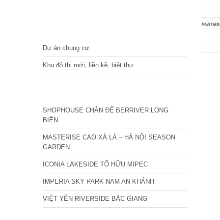
DỰ ÁN
Dự án chung cư
Khu đô thị mới, liền kề, biệt thự
CÁC DỰ ÁN MỚI NHẤT
SHOPHOUSE CHÂN ĐẾ BERRIVER LONG
BIÊN
MASTERISE CAO XÀ LÁ – HÀ NỘI SEASON
GARDEN
ICONIA LAKESIDE TỐ HỮU MIPEC
IMPERIA SKY PARK NAM AN KHÁNH
VIỆT YÊN RIVERSIDE BẮC GIANG