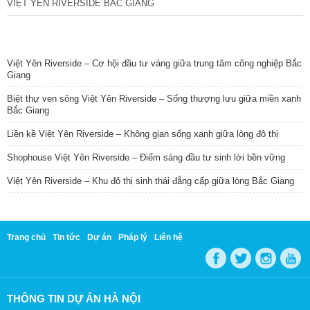
VIỆT YÊN RIVERSIDE BẮC GIANG
TIN NỔI BẬT
Việt Yên Riverside – Cơ hội đầu tư vàng giữa trung tâm công nghiệp Bắc
Giang
Biệt thự ven sông Việt Yên Riverside – Sống thượng lưu giữa miền xanh
Bắc Giang
Liền kề Việt Yên Riverside – Không gian sống xanh giữa lòng đô thị
Shophouse Việt Yên Riverside – Điểm sáng đầu tư sinh lời bền vững
Việt Yên Riverside – Khu đô thị sinh thái đẳng cấp giữa lòng Bắc Giang
Trang chủ
Tin tức
Dự án
Pháp lý
Liên hệ
THÔNG TIN DỰ ÁN HÀ NỘI