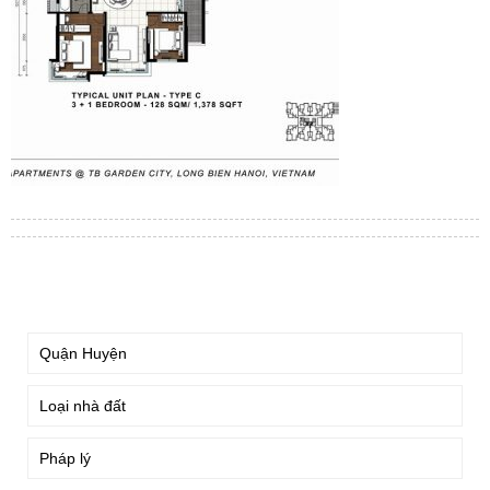
TÌM KIẾM