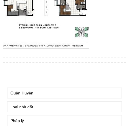
TÌM KIẾM