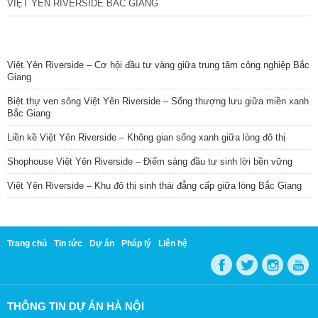
VIỆT YÊN RIVERSIDE BẮC GIANG
TIN NỔI BẬT
Việt Yên Riverside – Cơ hội đầu tư vàng giữa trung tâm công nghiệp Bắc
Giang
Biệt thự ven sông Việt Yên Riverside – Sống thượng lưu giữa miền xanh
Bắc Giang
Liền kề Việt Yên Riverside – Không gian sống xanh giữa lòng đô thị
Shophouse Việt Yên Riverside – Điểm sáng đầu tư sinh lời bền vững
Việt Yên Riverside – Khu đô thị sinh thái đẳng cấp giữa lòng Bắc Giang
Trang chủ
Tin tức
Dự án
Pháp lý
Liên hệ
THÔNG TIN DỰ ÁN HÀ NỘI