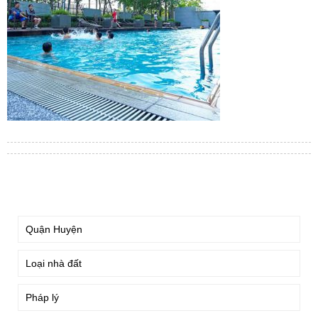
TÌM KIẾM