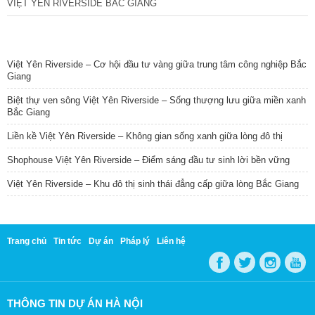
VIỆT YÊN RIVERSIDE BẮC GIANG
TIN NỔI BẬT
Việt Yên Riverside – Cơ hội đầu tư vàng giữa trung tâm công nghiệp Bắc
Giang
Biệt thự ven sông Việt Yên Riverside – Sống thượng lưu giữa miền xanh
Bắc Giang
Liền kề Việt Yên Riverside – Không gian sống xanh giữa lòng đô thị
Shophouse Việt Yên Riverside – Điểm sáng đầu tư sinh lời bền vững
Việt Yên Riverside – Khu đô thị sinh thái đẳng cấp giữa lòng Bắc Giang
Trang chủ
Tin tức
Dự án
Pháp lý
Liên hệ
THÔNG TIN DỰ ÁN HÀ NỘI