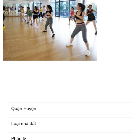
TÌM KIẾM