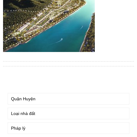
TÌM KIẾM