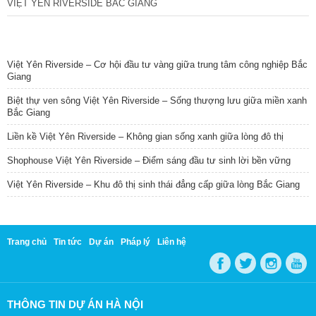
VIỆT YÊN RIVERSIDE BẮC GIANG
TIN NỔI BẬT
Việt Yên Riverside – Cơ hội đầu tư vàng giữa trung tâm công nghiệp Bắc
Giang
Biệt thự ven sông Việt Yên Riverside – Sống thượng lưu giữa miền xanh
Bắc Giang
Liền kề Việt Yên Riverside – Không gian sống xanh giữa lòng đô thị
Shophouse Việt Yên Riverside – Điểm sáng đầu tư sinh lời bền vững
Việt Yên Riverside – Khu đô thị sinh thái đẳng cấp giữa lòng Bắc Giang
Trang chủ
Tin tức
Dự án
Pháp lý
Liên hệ
THÔNG TIN DỰ ÁN HÀ NỘI