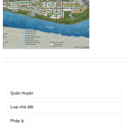
TÌM KIẾM