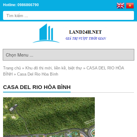
Hotline: 0986866790
Trang chủ
»
Khu đô thị mới, liền kề, biệt thự
»
CASA DEL RIO HÒA
BÌNH
»
Casa Del Rio Hòa Bình
CASA DEL RIO HÒA BÌNH