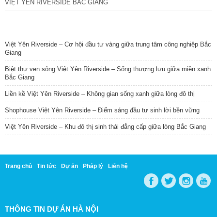
VIỆT YÊN RIVERSIDE BẮC GIANG
TIN NỔI BẬT
Việt Yên Riverside – Cơ hội đầu tư vàng giữa trung tâm công nghiệp Bắc
Giang
Biệt thự ven sông Việt Yên Riverside – Sống thượng lưu giữa miền xanh
Bắc Giang
Liền kề Việt Yên Riverside – Không gian sống xanh giữa lòng đô thị
Shophouse Việt Yên Riverside – Điểm sáng đầu tư sinh lời bền vững
Việt Yên Riverside – Khu đô thị sinh thái đẳng cấp giữa lòng Bắc Giang
Trang chủ
Tin tức
Dự án
Pháp lý
Liên hệ
THÔNG TIN DỰ ÁN HÀ NỘI