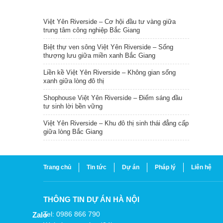
TIN NỔI BẬT
Việt Yên Riverside – Cơ hội đầu tư vàng giữa
trung tâm công nghiệp Bắc Giang
Biệt thự ven sông Việt Yên Riverside – Sống
thượng lưu giữa miền xanh Bắc Giang
Liền kề Việt Yên Riverside – Không gian sống
xanh giữa lòng đô thị
Shophouse Việt Yên Riverside – Điểm sáng đầu
tư sinh lời bền vững
Việt Yên Riverside – Khu đô thị sinh thái đẳng cấp
giữa lòng Bắc Giang
Trang chủ
Tin tức
Dự án
Pháp lý
Liên hệ
THÔNG TIN DỰ ÁN HÀ NỘI
Tel: 0986 866 790
Zalo