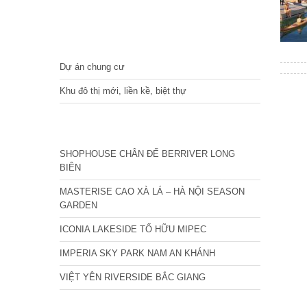
DỰ ÁN
Dự án chung cư
Khu đô thị mới, liền kề, biệt thự
CÁC DỰ ÁN MỚI NHẤT
SHOPHOUSE CHÂN ĐẾ BERRIVER LONG
BIÊN
MASTERISE CAO XÀ LÁ – HÀ NỘI SEASON
GARDEN
ICONIA LAKESIDE TỐ HỮU MIPEC
IMPERIA SKY PARK NAM AN KHÁNH
VIỆT YÊN RIVERSIDE BẮC GIANG