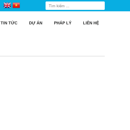
TIN TỨC
DỰ ÁN
PHÁP LÝ
LIÊN HỆ