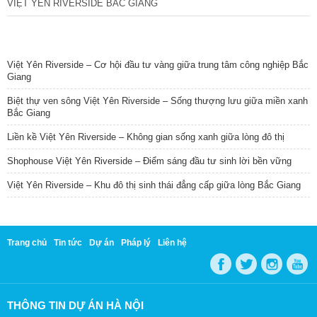
VIỆT YÊN RIVERSIDE BẮC GIANG
TIN NỔI BẬT
Việt Yên Riverside – Cơ hội đầu tư vàng giữa trung tâm công nghiệp Bắc
Giang
Biệt thự ven sông Việt Yên Riverside – Sống thượng lưu giữa miền xanh
Bắc Giang
Liền kề Việt Yên Riverside – Không gian sống xanh giữa lòng đô thị
Shophouse Việt Yên Riverside – Điểm sáng đầu tư sinh lời bền vững
Việt Yên Riverside – Khu đô thị sinh thái đẳng cấp giữa lòng Bắc Giang
Trang chủ
Tin tức
Dự án
Pháp lý
Liên hệ
THÔNG TIN DỰ ÁN HÀ NỘI