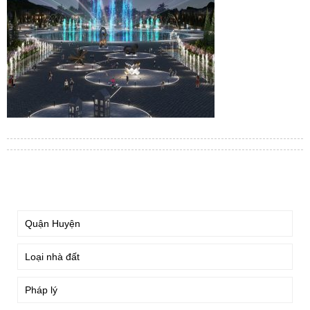
TÌM KIẾM