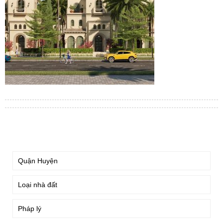
TÌM KIẾM