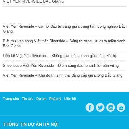
VIỆT YÊN RIVERSIDE BẮC GIANG
TIN NỔI BẬT
Việt Yên Riverside – Cơ hội đầu tư vàng giữa trung tâm công nghiệp Bắc
Giang
Biệt thự ven sông Việt Yên Riverside – Sống thượng lưu giữa miền xanh
Bắc Giang
Liền kề Việt Yên Riverside – Không gian sống xanh giữa lòng đô thị
Shophouse Việt Yên Riverside – Điểm sáng đầu tư sinh lời bền vững
Việt Yên Riverside – Khu đô thị sinh thái đẳng cấp giữa lòng Bắc Giang
Trang chủ
Tin tức
Dự án
Pháp lý
Liên hệ
THÔNG TIN DỰ ÁN HÀ NỘI