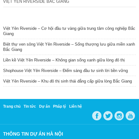
VIỆT YÊN RIVERSIDE BẮC GIANG
TIN NỔI BẬT
Việt Yên Riverside – Cơ hội đầu tư vàng giữa trung tâm công nghiệp Bắc
Giang
Biệt thự ven sông Việt Yên Riverside – Sống thượng lưu giữa miền xanh
Bắc Giang
Liền kề Việt Yên Riverside – Không gian sống xanh giữa lòng đô thị
Shophouse Việt Yên Riverside – Điểm sáng đầu tư sinh lời bền vững
Việt Yên Riverside – Khu đô thị sinh thái đẳng cấp giữa lòng Bắc Giang
Trang chủ
Tin tức
Dự án
Pháp lý
Liên hệ
THÔNG TIN DỰ ÁN HÀ NỘI