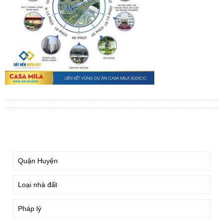
TÌM KIẾM