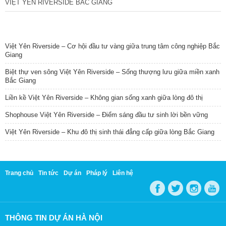
VIỆT YÊN RIVERSIDE BẮC GIANG
TIN NỔI BẬT
Việt Yên Riverside – Cơ hội đầu tư vàng giữa trung tâm công nghiệp Bắc
Giang
Biệt thự ven sông Việt Yên Riverside – Sống thượng lưu giữa miền xanh
Bắc Giang
Liền kề Việt Yên Riverside – Không gian sống xanh giữa lòng đô thị
Shophouse Việt Yên Riverside – Điểm sáng đầu tư sinh lời bền vững
Việt Yên Riverside – Khu đô thị sinh thái đẳng cấp giữa lòng Bắc Giang
Trang chủ
Tin tức
Dự án
Pháp lý
Liên hệ
THÔNG TIN DỰ ÁN HÀ NỘI