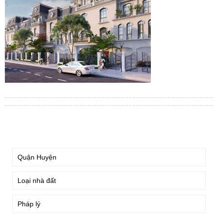
TÌM KIẾM