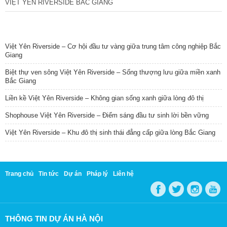
VIỆT YÊN RIVERSIDE BẮC GIANG
TIN NỔI BẬT
Việt Yên Riverside – Cơ hội đầu tư vàng giữa trung tâm công nghiệp Bắc
Giang
Biệt thự ven sông Việt Yên Riverside – Sống thượng lưu giữa miền xanh
Bắc Giang
Liền kề Việt Yên Riverside – Không gian sống xanh giữa lòng đô thị
Shophouse Việt Yên Riverside – Điểm sáng đầu tư sinh lời bền vững
Việt Yên Riverside – Khu đô thị sinh thái đẳng cấp giữa lòng Bắc Giang
Trang chủ
Tin tức
Dự án
Pháp lý
Liên hệ
THÔNG TIN DỰ ÁN HÀ NỘI