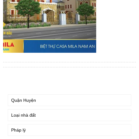
TÌM KIẾM