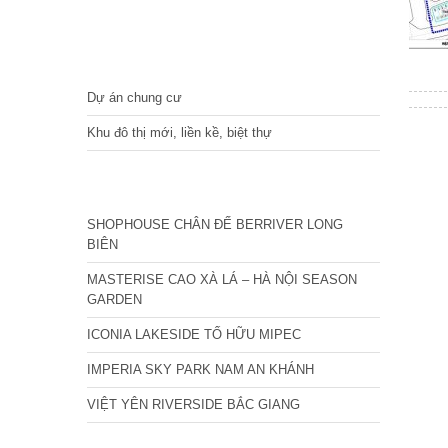
DỰ ÁN
Dự án chung cư
Khu đô thị mới, liền kề, biệt thự
CÁC DỰ ÁN MỚI NHẤT
SHOPHOUSE CHÂN ĐẾ BERRIVER LONG
BIÊN
MASTERISE CAO XÀ LÁ – HÀ NỘI SEASON
GARDEN
ICONIA LAKESIDE TỐ HỮU MIPEC
IMPERIA SKY PARK NAM AN KHÁNH
VIỆT YÊN RIVERSIDE BẮC GIANG