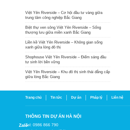
TIN NỔI BẬT
Việt Yên Riverside – Cơ hội đầu tư vàng giữa
trung tâm công nghiệp Bắc Giang
Biệt thự ven sông Việt Yên Riverside – Sống
thượng lưu giữa miền xanh Bắc Giang
Liền kề Việt Yên Riverside – Không gian sống
xanh giữa lòng đô thị
Shophouse Việt Yên Riverside – Điểm sáng đầu
tư sinh lời bền vững
Việt Yên Riverside – Khu đô thị sinh thái đẳng cấp
giữa lòng Bắc Giang
Trang chủ
Tin tức
Dự án
Pháp lý
Liên hệ
THÔNG TIN DỰ ÁN HÀ NỘI
Tel: 0986 866 790
Zalo