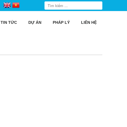
TIN TỨC
DỰ ÁN
PHÁP LÝ
LIÊN HỆ