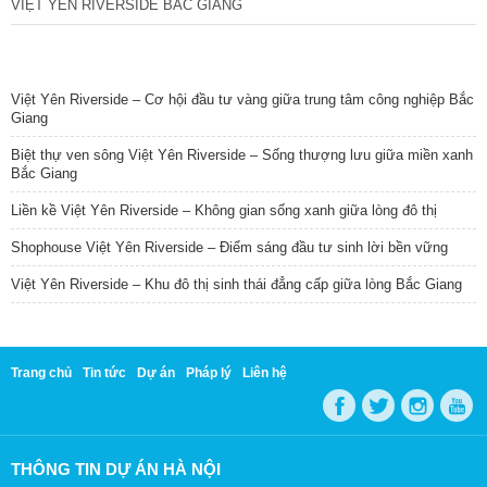
VIỆT YÊN RIVERSIDE BẮC GIANG
TIN NỔI BẬT
Việt Yên Riverside – Cơ hội đầu tư vàng giữa trung tâm công nghiệp Bắc
Giang
Biệt thự ven sông Việt Yên Riverside – Sống thượng lưu giữa miền xanh
Bắc Giang
Liền kề Việt Yên Riverside – Không gian sống xanh giữa lòng đô thị
Shophouse Việt Yên Riverside – Điểm sáng đầu tư sinh lời bền vững
Việt Yên Riverside – Khu đô thị sinh thái đẳng cấp giữa lòng Bắc Giang
Trang chủ
Tin tức
Dự án
Pháp lý
Liên hệ
THÔNG TIN DỰ ÁN HÀ NỘI