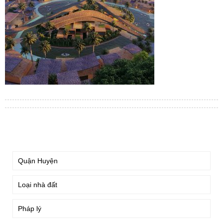
TÌM KIẾM