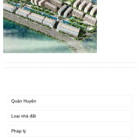
TÌM KIẾM