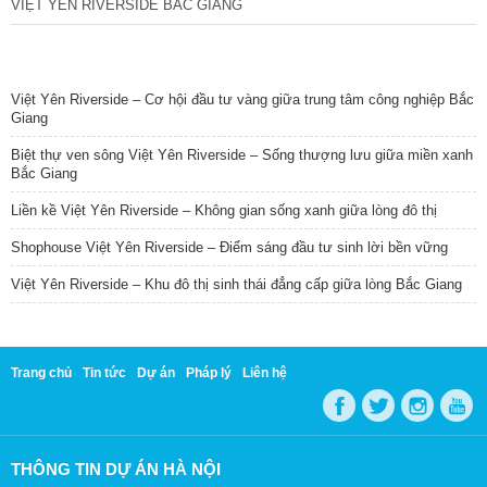
VIỆT YÊN RIVERSIDE BẮC GIANG
TIN NỔI BẬT
Việt Yên Riverside – Cơ hội đầu tư vàng giữa trung tâm công nghiệp Bắc
Giang
Biệt thự ven sông Việt Yên Riverside – Sống thượng lưu giữa miền xanh
Bắc Giang
Liền kề Việt Yên Riverside – Không gian sống xanh giữa lòng đô thị
Shophouse Việt Yên Riverside – Điểm sáng đầu tư sinh lời bền vững
Việt Yên Riverside – Khu đô thị sinh thái đẳng cấp giữa lòng Bắc Giang
Trang chủ
Tin tức
Dự án
Pháp lý
Liên hệ
THÔNG TIN DỰ ÁN HÀ NỘI