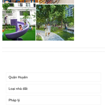
TÌM KIẾM