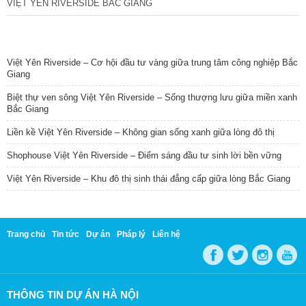
VIỆT YÊN RIVERSIDE BẮC GIANG
TIN NỔI BẬT
Việt Yên Riverside – Cơ hội đầu tư vàng giữa trung tâm công nghiệp Bắc
Giang
Biệt thự ven sông Việt Yên Riverside – Sống thượng lưu giữa miền xanh
Bắc Giang
Liền kề Việt Yên Riverside – Không gian sống xanh giữa lòng đô thị
Shophouse Việt Yên Riverside – Điểm sáng đầu tư sinh lời bền vững
Việt Yên Riverside – Khu đô thị sinh thái đẳng cấp giữa lòng Bắc Giang
Trang chủ
Tin tức
Dự án
Pháp lý
Liên hệ
THÔNG TIN DỰ ÁN HÀ NỘI