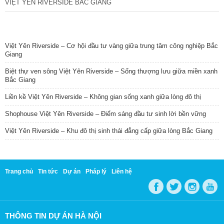
VIỆT YÊN RIVERSIDE BẮC GIANG
TIN NỔI BẬT
Việt Yên Riverside – Cơ hội đầu tư vàng giữa trung tâm công nghiệp Bắc
Giang
Biệt thự ven sông Việt Yên Riverside – Sống thượng lưu giữa miền xanh
Bắc Giang
Liền kề Việt Yên Riverside – Không gian sống xanh giữa lòng đô thị
Shophouse Việt Yên Riverside – Điểm sáng đầu tư sinh lời bền vững
Việt Yên Riverside – Khu đô thị sinh thái đẳng cấp giữa lòng Bắc Giang
Trang chủ
Tin tức
Dự án
Pháp lý
Liên hệ
THÔNG TIN DỰ ÁN HÀ NỘI