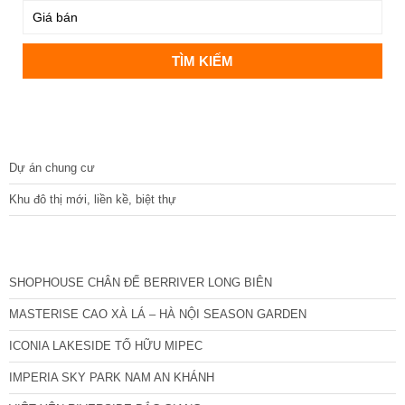
DỰ ÁN
Dự án chung cư
Khu đô thị mới, liền kề, biệt thự
CÁC DỰ ÁN MỚI NHẤT
SHOPHOUSE CHÂN ĐẾ BERRIVER LONG BIÊN
MASTERISE CAO XÀ LÁ – HÀ NỘI SEASON GARDEN
ICONIA LAKESIDE TỐ HỮU MIPEC
IMPERIA SKY PARK NAM AN KHÁNH