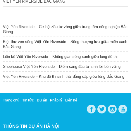
VIỆT YÊN RIVERSIDE BẮC GIANG
TIN NỔI BẬT
Việt Yên Riverside – Cơ hội đầu tư vàng giữa trung tâm công nghiệp Bắc
Giang
Biệt thự ven sông Việt Yên Riverside – Sống thượng lưu giữa miền xanh
Bắc Giang
Liền kề Việt Yên Riverside – Không gian sống xanh giữa lòng đô thị
Shophouse Việt Yên Riverside – Điểm sáng đầu tư sinh lời bền vững
Việt Yên Riverside – Khu đô thị sinh thái đẳng cấp giữa lòng Bắc Giang
Trang chủ
Tin tức
Dự án
Pháp lý
Liên hệ
THÔNG TIN DỰ ÁN HÀ NỘI