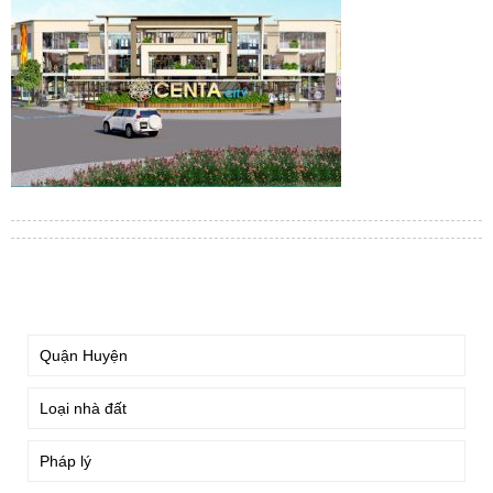
TÌM KIẾM