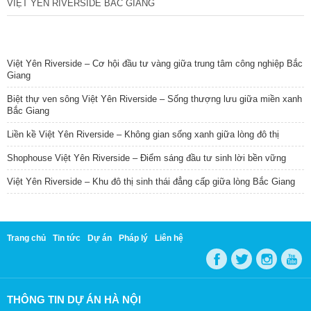
VIỆT YÊN RIVERSIDE BẮC GIANG
TIN NỔI BẬT
Việt Yên Riverside – Cơ hội đầu tư vàng giữa trung tâm công nghiệp Bắc
Giang
Biệt thự ven sông Việt Yên Riverside – Sống thượng lưu giữa miền xanh
Bắc Giang
Liền kề Việt Yên Riverside – Không gian sống xanh giữa lòng đô thị
Shophouse Việt Yên Riverside – Điểm sáng đầu tư sinh lời bền vững
Việt Yên Riverside – Khu đô thị sinh thái đẳng cấp giữa lòng Bắc Giang
Trang chủ
Tin tức
Dự án
Pháp lý
Liên hệ
THÔNG TIN DỰ ÁN HÀ NỘI