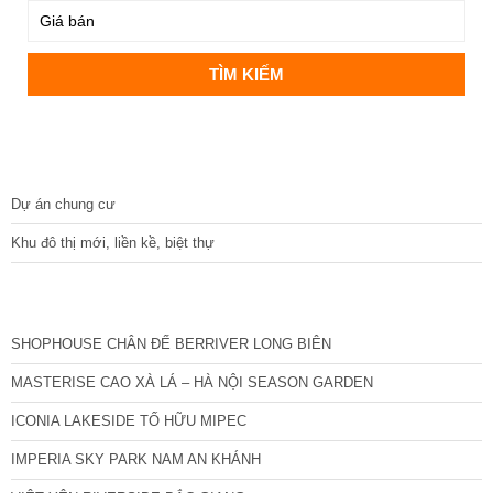
DỰ ÁN
Dự án chung cư
Khu đô thị mới, liền kề, biệt thự
CÁC DỰ ÁN MỚI NHẤT
SHOPHOUSE CHÂN ĐẾ BERRIVER LONG BIÊN
MASTERISE CAO XÀ LÁ – HÀ NỘI SEASON GARDEN
ICONIA LAKESIDE TỐ HỮU MIPEC
IMPERIA SKY PARK NAM AN KHÁNH