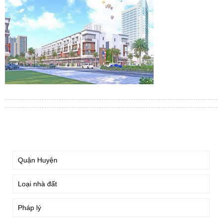
TÌM KIẾM