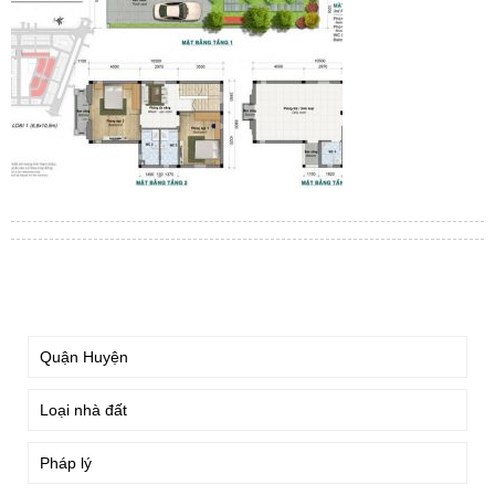
TÌM KIẾM