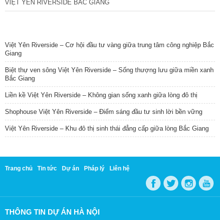
VIỆT YÊN RIVERSIDE BẮC GIANG
TIN NỔI BẬT
Việt Yên Riverside – Cơ hội đầu tư vàng giữa trung tâm công nghiệp Bắc
Giang
Biệt thự ven sông Việt Yên Riverside – Sống thượng lưu giữa miền xanh
Bắc Giang
Liền kề Việt Yên Riverside – Không gian sống xanh giữa lòng đô thị
Shophouse Việt Yên Riverside – Điểm sáng đầu tư sinh lời bền vững
Việt Yên Riverside – Khu đô thị sinh thái đẳng cấp giữa lòng Bắc Giang
Trang chủ
Tin tức
Dự án
Pháp lý
Liên hệ
THÔNG TIN DỰ ÁN HÀ NỘI