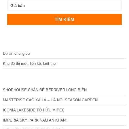
DỰ ÁN
Dự án chung cư
Khu đô thị mới, liền kề, biệt thự
CÁC DỰ ÁN MỚI NHẤT
SHOPHOUSE CHÂN ĐẾ BERRIVER LONG BIÊN
MASTERISE CAO XÀ LÁ – HÀ NỘI SEASON GARDEN
ICONIA LAKESIDE TỐ HỮU MIPEC
IMPERIA SKY PARK NAM AN KHÁNH