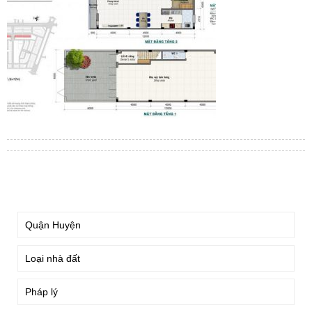
TÌM KIẾM