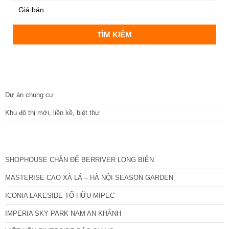
DỰ ÁN
Dự án chung cư
Khu đô thị mới, liền kề, biệt thự
CÁC DỰ ÁN MỚI NHẤT
SHOPHOUSE CHÂN ĐẾ BERRIVER LONG BIÊN
MASTERISE CAO XÀ LÁ – HÀ NỘI SEASON GARDEN
ICONIA LAKESIDE TỐ HỮU MIPEC
IMPERIA SKY PARK NAM AN KHÁNH