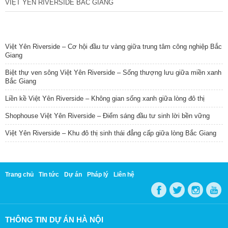
VIỆT YÊN RIVERSIDE BẮC GIANG
TIN NỔI BẬT
Việt Yên Riverside – Cơ hội đầu tư vàng giữa trung tâm công nghiệp Bắc
Giang
Biệt thự ven sông Việt Yên Riverside – Sống thượng lưu giữa miền xanh
Bắc Giang
Liền kề Việt Yên Riverside – Không gian sống xanh giữa lòng đô thị
Shophouse Việt Yên Riverside – Điểm sáng đầu tư sinh lời bền vững
Việt Yên Riverside – Khu đô thị sinh thái đẳng cấp giữa lòng Bắc Giang
Trang chủ
Tin tức
Dự án
Pháp lý
Liên hệ
THÔNG TIN DỰ ÁN HÀ NỘI