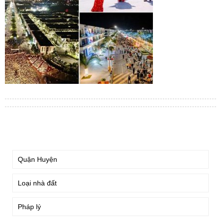
TÌM KIẾM