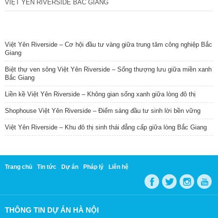
VIỆT YÊN RIVERSIDE BẮC GIANG
TIN NỔI BẬT
Việt Yên Riverside – Cơ hội đầu tư vàng giữa trung tâm công nghiệp Bắc
Giang
Biệt thự ven sông Việt Yên Riverside – Sống thượng lưu giữa miền xanh
Bắc Giang
Liền kề Việt Yên Riverside – Không gian sống xanh giữa lòng đô thị
Shophouse Việt Yên Riverside – Điểm sáng đầu tư sinh lời bền vững
Việt Yên Riverside – Khu đô thị sinh thái đẳng cấp giữa lòng Bắc Giang
Trang chủ
Tin tức
Dự án
Pháp lý
Liên hệ
THÔNG TIN DỰ ÁN HÀ NỘI