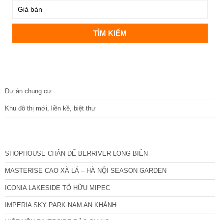
DỰ ÁN
Dự án chung cư
Khu đô thị mới, liền kề, biệt thự
CÁC DỰ ÁN MỚI NHẤT
SHOPHOUSE CHÂN ĐẾ BERRIVER LONG BIÊN
MASTERISE CAO XÀ LÁ – HÀ NỘI SEASON GARDEN
ICONIA LAKESIDE TỐ HỮU MIPEC
IMPERIA SKY PARK NAM AN KHÁNH