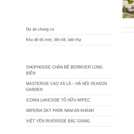
DỰ ÁN
Dự án chung cư
Khu đô thị mới, liền kề, biệt thự
CÁC DỰ ÁN MỚI NHẤT
SHOPHOUSE CHÂN ĐẾ BERRIVER LONG
BIÊN
MASTERISE CAO XÀ LÁ – HÀ NỘI SEASON
GARDEN
ICONIA LAKESIDE TỐ HỮU MIPEC
IMPERIA SKY PARK NAM AN KHÁNH
VIỆT YÊN RIVERSIDE BẮC GIANG