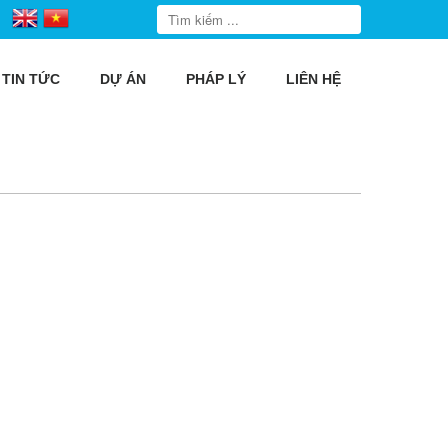
TIN TỨC
DỰ ÁN
PHÁP LÝ
LIÊN HỆ