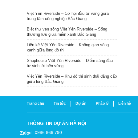
TIN NỔI BẬT
Việt Yên Riverside – Cơ hội đầu tư vàng giữa
trung tâm công nghiệp Bắc Giang
Biệt thự ven sông Việt Yên Riverside – Sống
thượng lưu giữa miền xanh Bắc Giang
Liền kề Việt Yên Riverside – Không gian sống
xanh giữa lòng đô thị
Shophouse Việt Yên Riverside – Điểm sáng đầu
tư sinh lời bền vững
Việt Yên Riverside – Khu đô thị sinh thái đẳng cấp
giữa lòng Bắc Giang
Trang chủ
Tin tức
Dự án
Pháp lý
Liên hệ
THÔNG TIN DỰ ÁN HÀ NỘI
Tel: 0986 866 790
Zalo